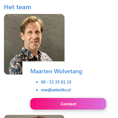
Het team
Maarten Wolvetang
06 - 51 25 61 23
mw@select4u.nl
Contact